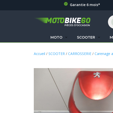
Garantie 6 mois*
Re
de
pr
MOTO
SCOOTER
M
Accueil
/
SCOOTER
/
CARROSSERIE
/
Carenage 