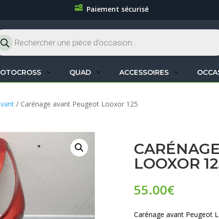
Paiement sécurisé
cherche
oduits
OTOCROSS
QUAD
ACCESSOIRES
OCCA
avant
/ Carénage avant Peugeot Looxor 125
CARÉNAGE
LOOXOR 12
55.00
€
Carénage avant Peugeot 