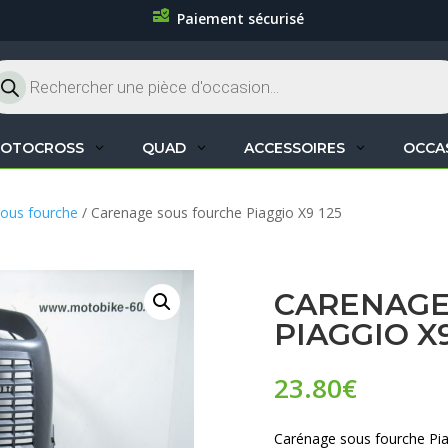
Paiement sécurisé
cherche
oduits
OTOCROSS
QUAD
ACCESSOIRES
OCCA
ous fourche
/ Carenage sous fourche Piaggio X9 125
CARENAGE
PIAGGIO X9
23.80
€
Carénage sous fourche Pia