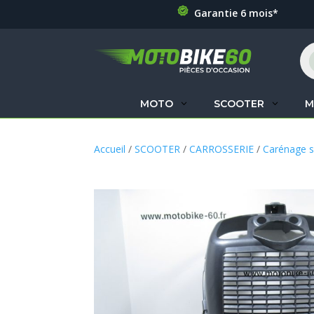
Garantie 6 mois*
Re
de
pr
MOTO
SCOOTER
M
Accueil
/
SCOOTER
/
CARROSSERIE
/
Carénage s