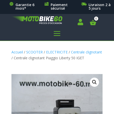
Garantie 6
Paiement
Livraison 2 à
mois*
sécurisé
5 jours

a
Accueil
/
SCOOTER
/
ELECTRICITE
/
Centrale clignotant
/ Centrale clignotant Piaggio Liberty 50 IGET