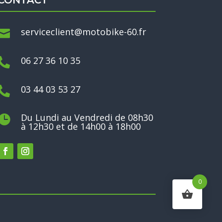
CONTACT
serviceclient@motobike-60.fr

06 27 36 10 35

03 44 03 53 27

Du Lundi au Vendredi de 08h30

à 12h30 et de 14h00 à 18h00
0