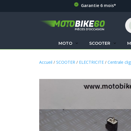
Garantie 6 mois*
Re
de
pr
MOTO
SCOOTER
M
Accueil
/
SCOOTER
/
ELECTRICITE
/
Centrale cli