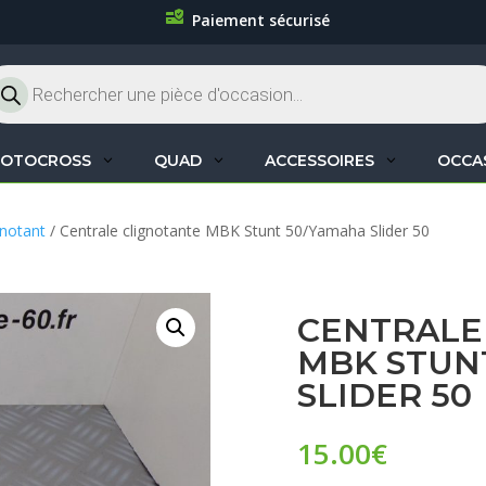
Paiement sécurisé
cherche
oduits
OTOCROSS
QUAD
ACCESSOIRES
OCCA
gnotant
/ Centrale clignotante MBK Stunt 50/Yamaha Slider 50
CENTRALE
MBK STUN
SLIDER 50
15.00
€