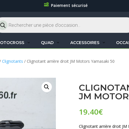
Paiement sécurisé
cherche
oduits
OTOCROSS
QUAD
ACCESSOIRES
OCCA
/
Clignotants
/ Clignotant arrière droit JM Motors Yamasaki 50
CLIGNOTA
JM MOTOR
19.40
€
Clignotant arrière droit J