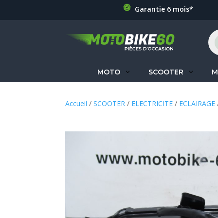
Garantie 6 mois*
Re
de
pr
MOTO
SCOOTER
M
Accueil
/
SCOOTER
/
ELECTRICITE
/
ECLAIRAGE