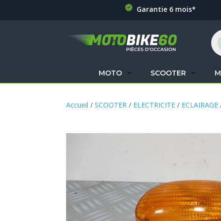
Garantie 6 mois*
Re
de
pr
MOTO
SCOOTER
M
Accueil
/
SCOOTER
/
ELECTRICITE
/
ECLAIRAGE