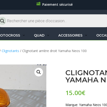
Paiement sécurisé
cherche
oduits
OTOCROSS
QUAD
ACCESSOIRES
OCCA
/
Clignotants
/ Clignotant arrière droit Yamaha Neos 100
CLIGNOTA
YAMAHA N
15.00
€
Marque: Yamaha Neos 10