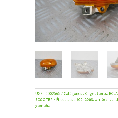
UGS :
0002565
Catégories :
Clignotants
,
ECLA
SCOOTER
Étiquettes :
100
,
2003
,
arrière
,
cc
,
c
yamaha