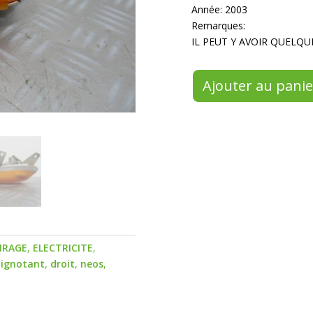
Année: 2003
Remarques:
IL PEUT Y AVOIR QUELQU
Ajouter au panie
IRAGE
,
ELECTRICITE
,
lignotant
,
droit
,
neos
,