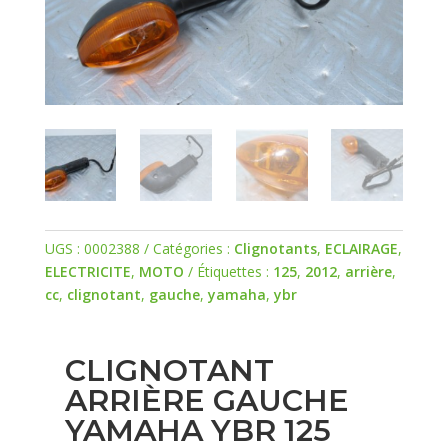
UGS :
0002388
Catégories :
Clignotants
,
ECLAIRAGE
,
ELECTRICITE
,
MOTO
Étiquettes :
125
,
2012
,
arrière
,
cc
,
clignotant
,
gauche
,
yamaha
,
ybr
CLIGNOTANT
ARRIÈRE GAUCHE
YAMAHA YBR 125