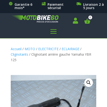
Garantie 6
Paiement
Livraison 2 à
mois*
sécurisé
5 jours

a
Accueil
/
MOTO
/
ELECTRICITE
/
ECLAIRAGE
/
Clignotants
/ Clignotant arrière gauche Yamaha YBR
125