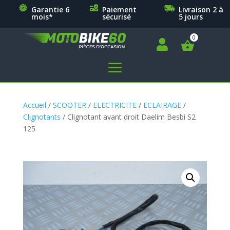
Garantie 6
Paiement
Livraison 2 à
mois*
sécurisé
5 jours

a
Accueil
/
SCOOTER
/
ELECTRICITE
/
ECLAIRAGE
/
Clignotants
/ Clignotant avant droit Daelim Besbi S2
125