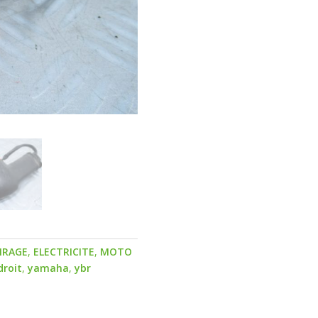
IRAGE
,
ELECTRICITE
,
MOTO
droit
,
yamaha
,
ybr