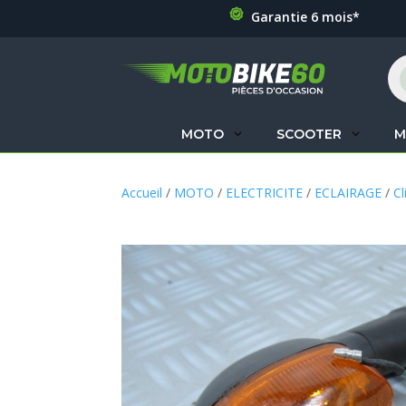
Garantie 6 mois*
Re
de
pr
MOTO
SCOOTER
M
Accueil
/
MOTO
/
ELECTRICITE
/
ECLAIRAGE
/
Cl