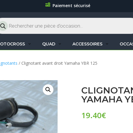
Paiement sécurisé
cherche
oduits
OTOCROSS
QUAD
ACCESSOIRES
OCCA
ignotants
/ Clignotant avant droit Yamaha YBR 125
CLIGNOTA
YAMAHA YB
19.40
€