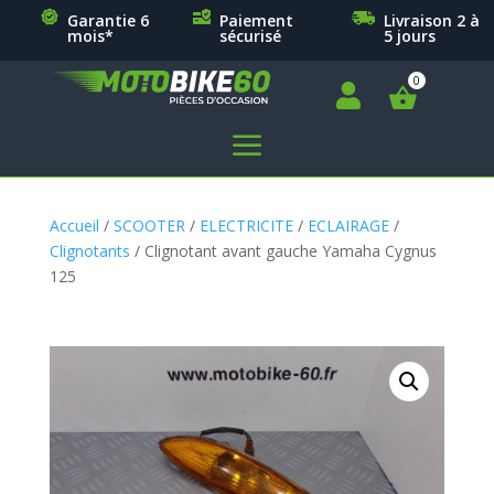
Garantie 6
Paiement
Livraison 2 à
mois*
sécurisé
5 jours

a
Accueil
/
SCOOTER
/
ELECTRICITE
/
ECLAIRAGE
/
Clignotants
/ Clignotant avant gauche Yamaha Cygnus
125