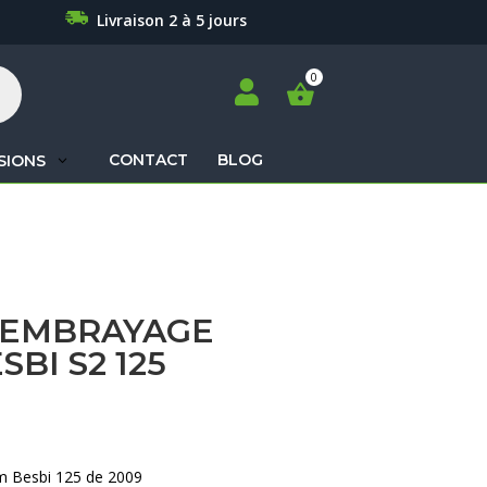
Livraison 2 à 5 jours

CONTACT
BLOG
SIONS
Recherche
de
produits
’EMBRAYAGE
BI S2 125
m Besbi 125 de 2009