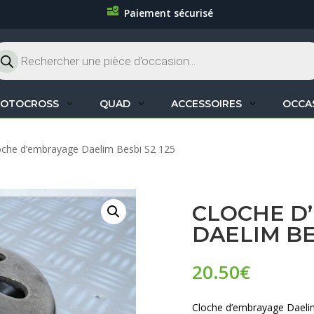
Paiement sécurisé
cherche
oduits
OTOCROSS
QUAD
ACCESSOIRES
OCCA
oche d’embrayage Daelim Besbi S2 125
CLOCHE D
DAELIM BES
20.50
€
Cloche d’embrayage Daeli