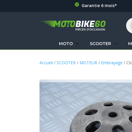
Garantie 6 mois*
Re
de
pr
MOTO
SCOOTER
M
Accueil
/
SCOOTER
/
MOTEUR
/
Embrayage
/ Cl