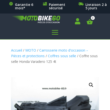
Garantie 6
Paiement
Livraison 2 à
mois*
sécurisé
5 jours

a
Accueil
/
MOTO
/
Carrosserie moto d'occasion –
Pièces et protections
/
Coffres sous selle
/ Coffre sous
selle Honda Varadero 125 4t