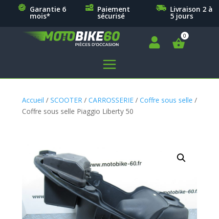
Garantie 6
Paiement
Livraison 2 à
mois*
sécurisé
5 jours

a
Accueil
/
SCOOTER
/
CARROSSERIE
/
Coffre sous selle
/
Coffre sous selle Piaggio Liberty 50