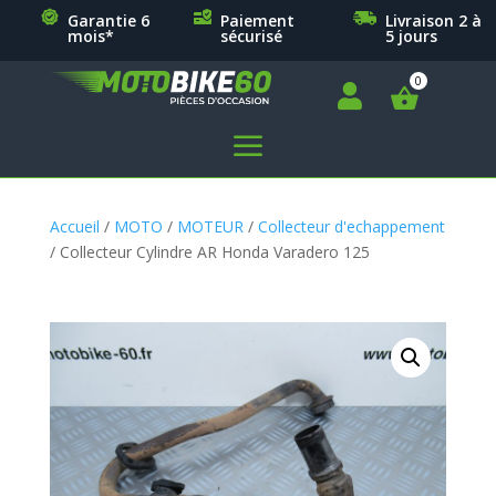
Garantie 6
Paiement
Livraison 2 à
mois*
sécurisé
5 jours

a
Accueil
/
MOTO
/
MOTEUR
/
Collecteur d'echappement
/ Collecteur Cylindre AR Honda Varadero 125