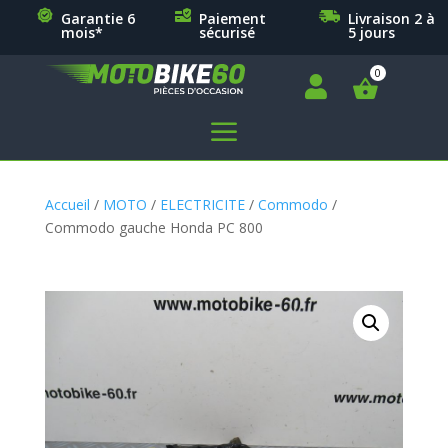
Garantie 6
Paiement
Livraison 2 à
mois*
sécurisé
5 jours

a
Accueil
/
MOTO
/
ELECTRICITE
/
Commodo
/
Commodo gauche Honda PC 800