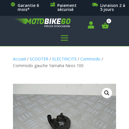
Garantie 6
Paiement
Livraison 2 à
mois*
sécurisé
5 jours

a
Accueil
/
SCOOTER
/
ELECTRICITE
/
Commodo
/
Commodo gauche Yamaha Neos 100