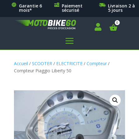
Garantie 6
Paiement
Livraison 2 à
mois*
sécurisé
5 jours

a
Accueil
/
SCOOTER
/
ELECTRICITE
/
Compteur
/
Compteur Piaggio Liberty 50