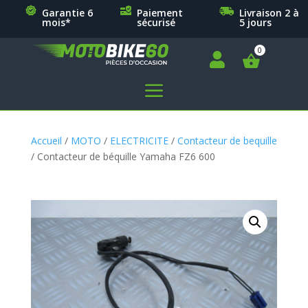
Garantie 6
Paiement
Livraison 2 à
mois*
sécurisé
5 jours

a
Accueil
/
MOTO
/
ELECTRICITE
/
Contacteur de bequille
/ Contacteur de béquille Yamaha FZ6 600