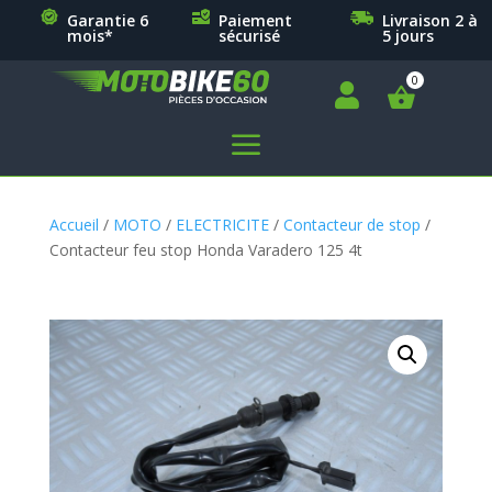
Garantie 6
Paiement
Livraison 2 à
mois*
sécurisé
5 jours

a
Accueil
/
MOTO
/
ELECTRICITE
/
Contacteur de stop
/
Contacteur feu stop Honda Varadero 125 4t