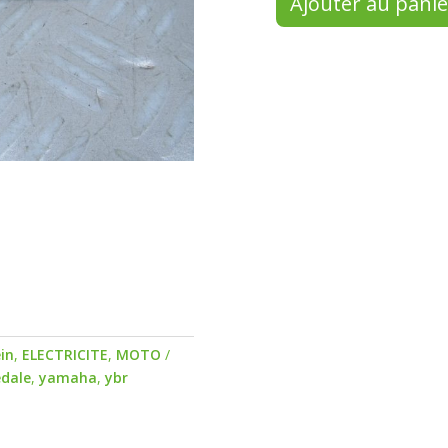
Ajouter au panie
in
,
ELECTRICITE
,
MOTO
edale
,
yamaha
,
ybr