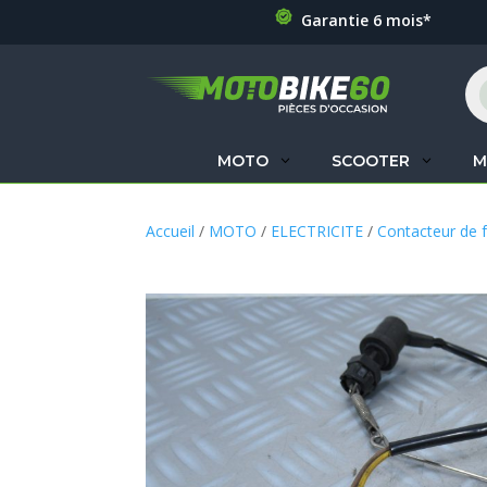
Garantie 6 mois*
Re
de
pr
MOTO
SCOOTER
M
Accueil
/
MOTO
/
ELECTRICITE
/
Contacteur de f