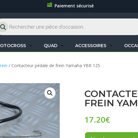
Paiement sécurisé
cherche
oduits
OTOCROSS
QUAD
ACCESSOIRES
OCCA
rein
/ Contacteur pédale de frein Yamaha YBR 125
CONTACTE
FREIN YAM
17.20
€