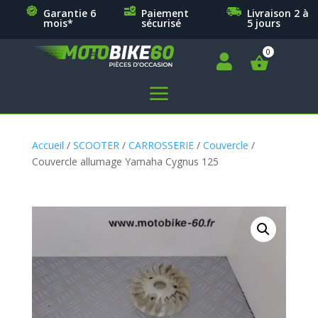
Garantie 6
Paiement
Livraison 2 à
mois*
sécurisé
5 jours

a
Accueil
/
SCOOTER
/
CARROSSERIE
/
Couvercle
/
Couvercle allumage Yamaha Cygnus 125