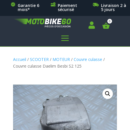
Garantie 6
Paiement
Livraison 2 à
mois*
sécurisé
5 jours

a
Accueil
/
SCOOTER
/
MOTEUR
/
Couvre culasse
/
Couvre culasse Daelim Besbi S2 125