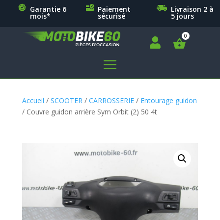
Garantie 6
Paiement
Livraison 2 à
mois*
sécurisé
5 jours

a
Accueil
/
SCOOTER
/
CARROSSERIE
/
Entourage guidon
/ Couvre guidon arrière Sym Orbit (2) 50 4t