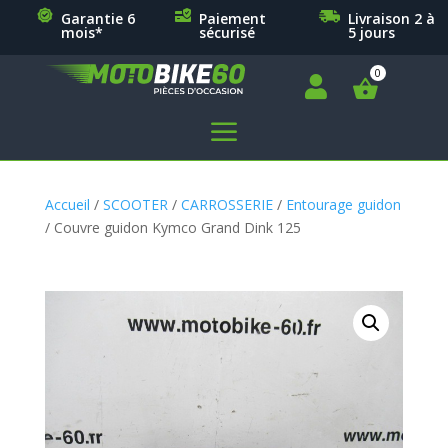
Garantie 6
Paiement
Livraison 2 à
mois*
sécurisé
5 jours

a
Accueil
/
SCOOTER
/
CARROSSERIE
/
Entourage guidon
/ Couvre guidon Kymco Grand Dink 125