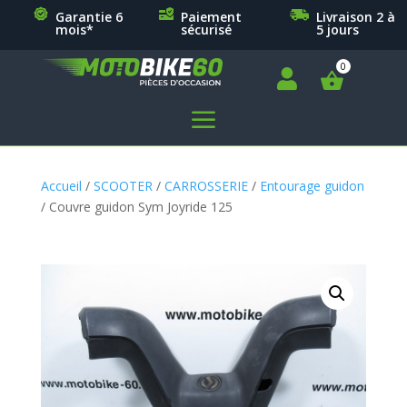
Garantie 6
Paiement
Livraison 2 à
mois*
sécurisé
5 jours

a
Accueil
/
SCOOTER
/
CARROSSERIE
/
Entourage guidon
/ Couvre guidon Sym Joyride 125