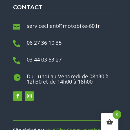
CONTACT
serviceclient@motobike-60.fr

06 27 36 10 35

03 44 03 53 27

Du Lundi au Vendredi de 08h30 à

12h30 et de 14h00 à 18h00
0
Site réalisé par
Val d’Oise Communication