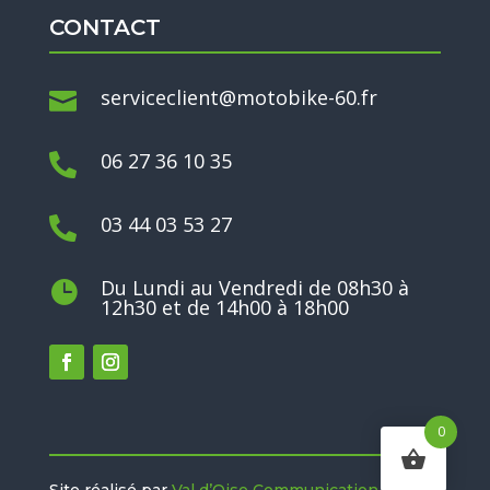
CONTACT
serviceclient@motobike-60.fr

06 27 36 10 35

03 44 03 53 27

Du Lundi au Vendredi de 08h30 à

12h30 et de 14h00 à 18h00
0
Site réalisé par
Val d’Oise Communication