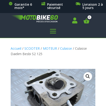
Garantie 6
Paiement
Livraison 2 à
mois*
sécurisé
5 jours

a
Accueil
/
SCOOTER
/
MOTEUR
/
Culasse
/ Culasse
Daelim Besbi S2 125