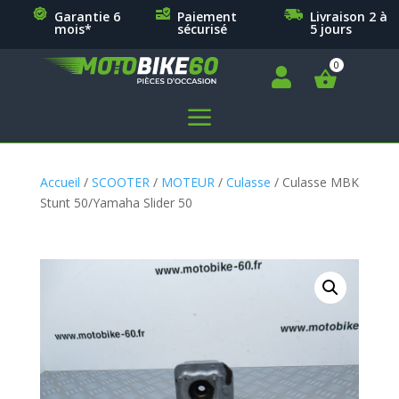
Garantie 6
Paiement
Livraison 2 à
mois*
sécurisé
5 jours

a
Accueil
/
SCOOTER
/
MOTEUR
/
Culasse
/ Culasse MBK
Stunt 50/Yamaha Slider 50