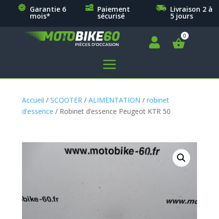
Garantie 6
Paiement
Livraison 2 à
mois*
sécurisé
5 jours

a
Accueil
/
SCOOTER
/
ALIMENTATION
/
robinet
d'essence
/ Robinet d’essence Peugeot KTR 50