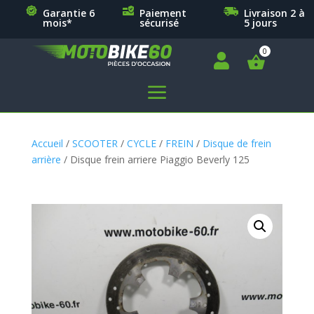
Garantie 6
Paiement
Livraison 2 à
mois*
sécurisé
5 jours

a
Accueil
/
SCOOTER
/
CYCLE
/
FREIN
/
Disque de frein
arrière
/ Disque frein arriere Piaggio Beverly 125