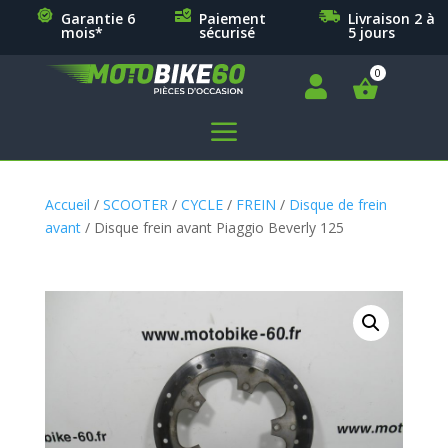
Garantie 6
Paiement
Livraison 2 à
mois*
sécurisé
5 jours

a
Accueil
/
SCOOTER
/
CYCLE
/
FREIN
/
Disque de frein
avant
/ Disque frein avant Piaggio Beverly 125