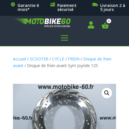
Garantie 6
Paiement
Livraison 2 à
mois*
sécurisé
5 jours

a
Accueil
/
SCOOTER
/
CYCLE
/
FREIN
/
Disque de frein
avant
/ Disque de frein avant Sym Joyride 125