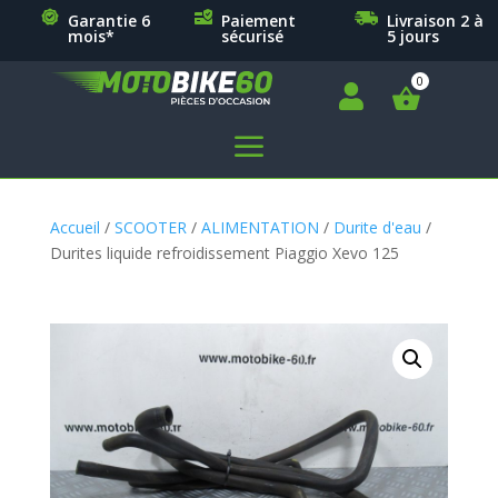
Garantie 6
Paiement
Livraison 2 à
mois*
sécurisé
5 jours

a
Accueil
/
SCOOTER
/
ALIMENTATION
/
Durite d'eau
/
Durites liquide refroidissement Piaggio Xevo 125