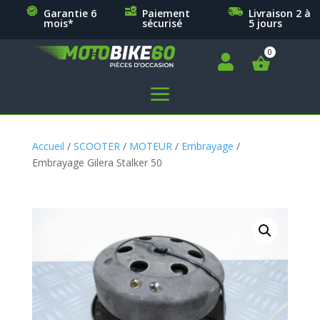
Garantie 6
Paiement
Livraison 2 à
mois*
sécurisé
5 jours

a
Accueil
/
SCOOTER
/
MOTEUR
/
Embrayage
/
Embrayage Gilera Stalker 50