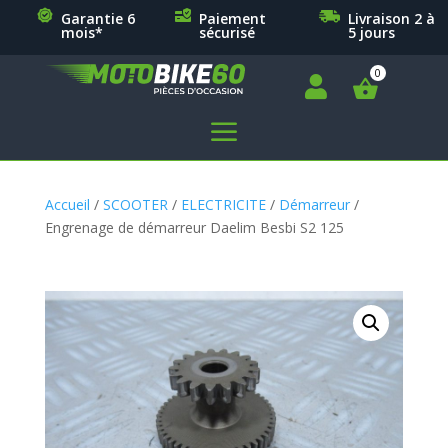
Garantie 6
Paiement
Livraison 2 à
mois*
sécurisé
5 jours

a
Accueil
/
SCOOTER
/
ELECTRICITE
/
Démarreur
/
Engrenage de démarreur Daelim Besbi S2 125