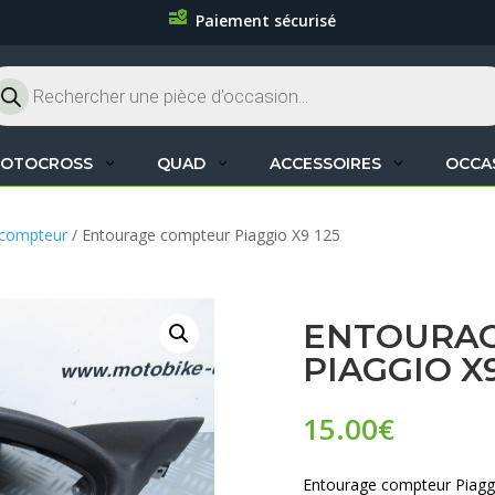
Paiement sécurisé
cherche
oduits
OTOCROSS
QUAD
ACCESSOIRES
OCCA
 compteur
/ Entourage compteur Piaggio X9 125
ENTOURA
PIAGGIO X9
15.00
€
Entourage compteur Piagg