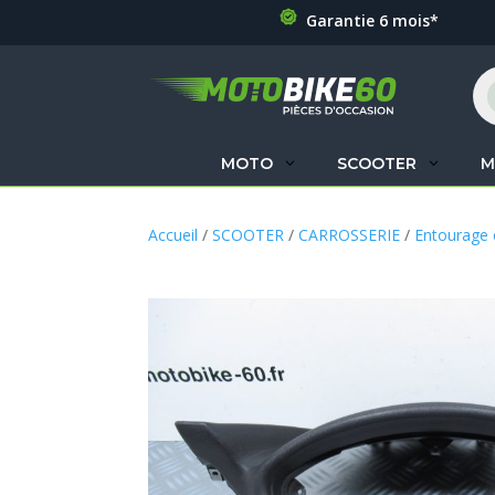
Garantie 6 mois*
Re
de
pr
MOTO
SCOOTER
M
Accueil
/
SCOOTER
/
CARROSSERIE
/
Entourage