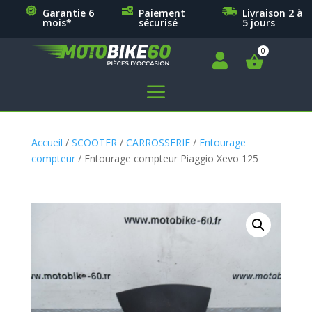
Garantie 6
Paiement
Livraison 2 à
mois*
sécurisé
5 jours

a
Accueil
/
SCOOTER
/
CARROSSERIE
/
Entourage
compteur
/ Entourage compteur Piaggio Xevo 125