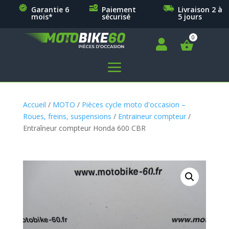
Garantie 6
Paiement
Livraison 2 à
mois*
sécurisé
5 jours

a
Accueil
/
MOTO
/
Pièces cycle moto d'occasion –
Roues, freins, suspensions
/
Entraineur compteur
/
Entraîneur compteur Honda 600 CBR