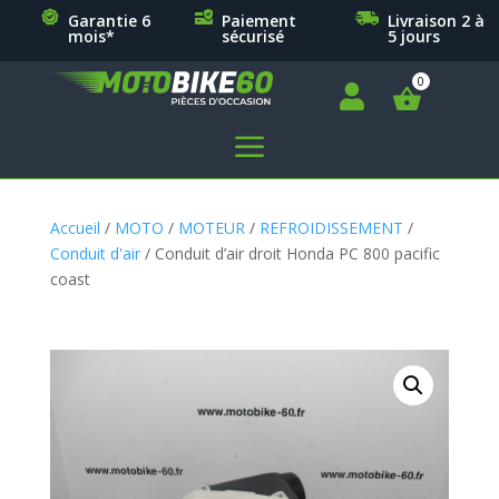
Garantie 6
Paiement
Livraison 2 à
mois*
sécurisé
5 jours

a
Accueil
/
MOTO
/
MOTEUR
/
REFROIDISSEMENT
/
Conduit d'air
/ Conduit d’air droit Honda PC 800 pacific
coast