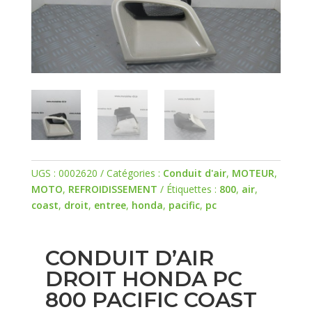
UGS :
0002620
Catégories :
Conduit d'air
,
MOTEUR
,
MOTO
,
REFROIDISSEMENT
Étiquettes :
800
,
air
,
coast
,
droit
,
entree
,
honda
,
pacific
,
pc
CONDUIT D’AIR
DROIT HONDA PC
800 PACIFIC COAST