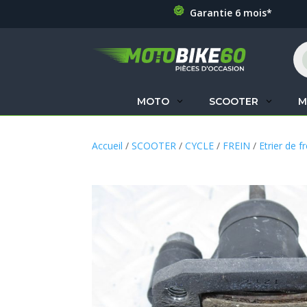
Garantie 6 mois*
Re
de
pr
MOTO
SCOOTER
M
Accueil
/
SCOOTER
/
CYCLE
/
FREIN
/
Etrier de fr