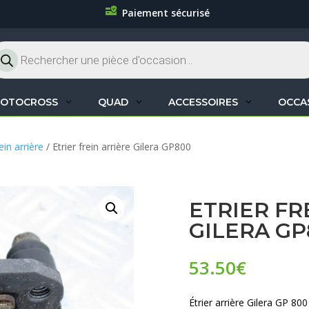
Paiement sécurisé
cherche
oduits
OTOCROSS
QUAD
ACCESSOIRES
OCCA
ein arrière
/ Etrier frein arrière Gilera GP800
ETRIER FR
GILERA GP
53.50
€
Étrier arrière Gilera GP 80