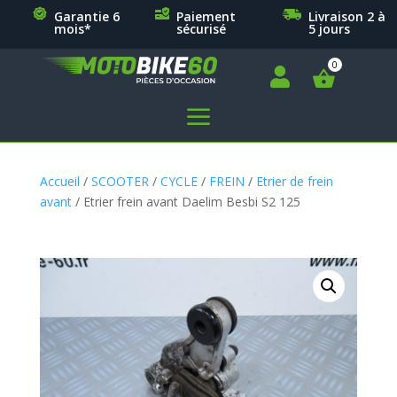
Garantie 6
Paiement
Livraison 2 à
mois*
sécurisé
5 jours

a
Accueil
/
SCOOTER
/
CYCLE
/
FREIN
/
Etrier de frein
avant
/ Etrier frein avant Daelim Besbi S2 125