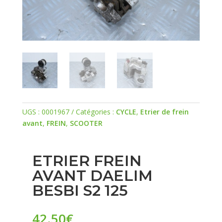
UGS :
0001967
Catégories :
CYCLE
,
Etrier de frein
avant
,
FREIN
,
SCOOTER
ETRIER FREIN
AVANT DAELIM
BESBI S2 125
42.50
€