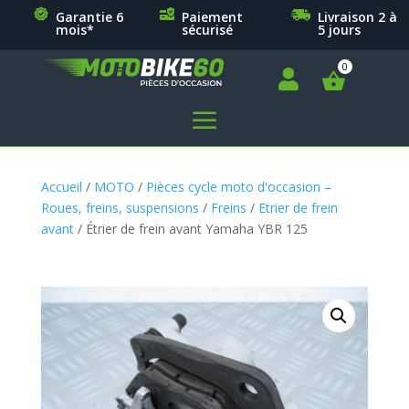
Garantie 6
Paiement
Livraison 2 à
mois*
sécurisé
5 jours

a
Accueil
/
MOTO
/
Pièces cycle moto d'occasion –
Roues, freins, suspensions
/
Freins
/
Etrier de frein
avant
/ Étrier de frein avant Yamaha YBR 125