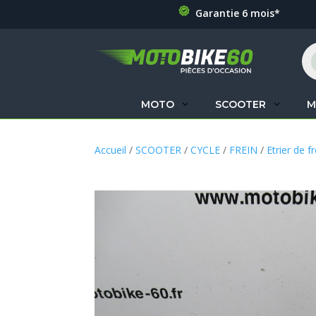
Garantie 6 mois*
Re
de
pr
MOTO
SCOOTER
M
Accueil
/
SCOOTER
/
CYCLE
/
FREIN
/
Etrier de f