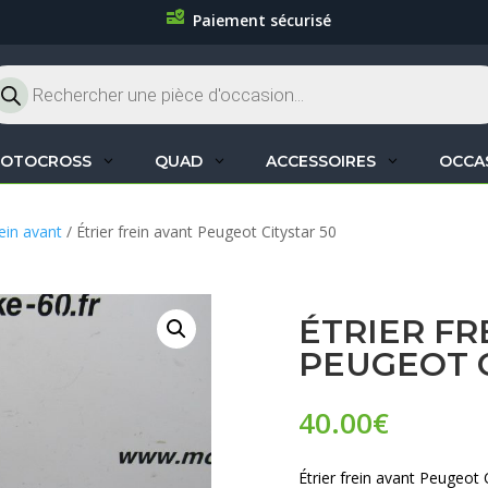
Paiement sécurisé
cherche
oduits
OTOCROSS
QUAD
ACCESSOIRES
OCCA
rein avant
/ Étrier frein avant Peugeot Citystar 50
ÉTRIER FR
PEUGEOT C
40.00
€
Étrier frein avant Peugeot 