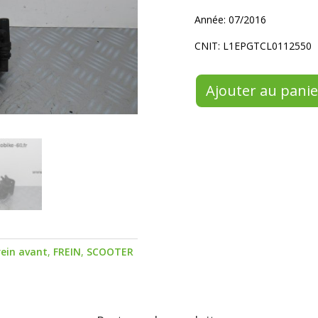
Année: 07/2016
CNIT: L1EPGTCL0112550
Ajouter au panie
rein avant
,
FREIN
,
SCOOTER