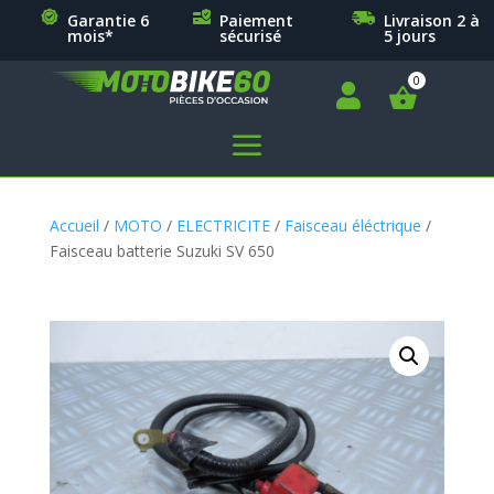
Garantie 6
Paiement
Livraison 2 à
mois*
sécurisé
5 jours

a
Accueil
/
MOTO
/
ELECTRICITE
/
Faisceau éléctrique
/
Faisceau batterie Suzuki SV 650