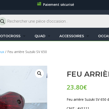
Paiement sécurisé
cherche
oduits
OTOCROSS
QUAD
ACCESSOIRES
OCCA
eux
/ Feu arrière Suzuki SV 650
FEU ARRIÈ
23.80
€
Feu arrière Suzuki SV 650 
CNIT : AV1111