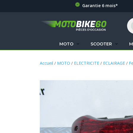
Garantie 6 mois*
Re
de
pr
MOTO
SCOOTER
M
Accueil
/
MOTO
/
ELECTRICITE
/
ECLAIRAGE
/
F