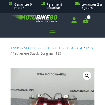
Garantie 6
Paiement
Livraison 2 à
mois*
sécurisé
5 jours

a
Accueil
/
SCOOTER
/
ELECTRICITE
/
ECLAIRAGE
/
Feux
/ Feu arriere Suzuki Burgman 125