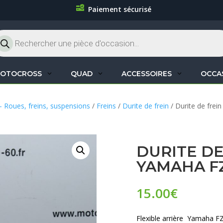
Paiement sécurisé
cherche
oduits
OTOCROSS
QUAD
ACCESSOIRES
OCCA
– Roues, freins, suspensions
/
Freins
/
Durite de frein
/ Durite de frei
DURITE DE
YAMAHA FZ
15.00
€
Flexible arrière Yamaha F