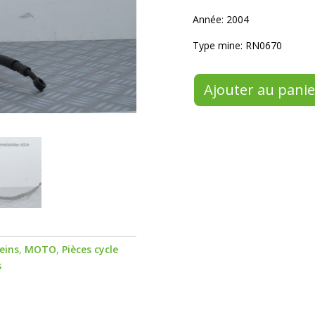
Année: 2004
Type mine: RN0670
Ajouter au panie
reins
,
MOTO
,
Pièces cycle
s