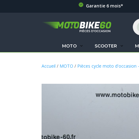
Garantie 6 mois*
Re
de
pr
MOTO
SCOOTER
M
Accueil
/
MOTO
/
Pièces cycle moto d'occasion 