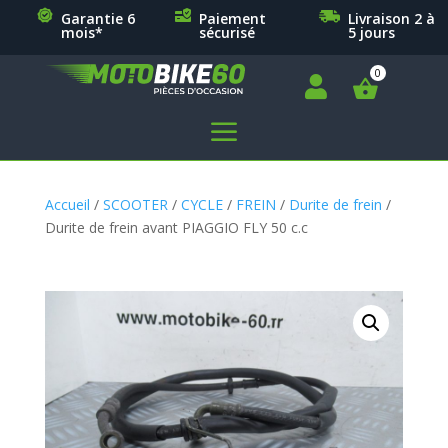
Garantie 6
Paiement
Livraison 2 à
mois*
sécurisé
5 jours

a
Accueil
/
SCOOTER
/
CYCLE
/
FREIN
/
Durite de frein
/
Durite de frein avant PIAGGIO FLY 50 c.c