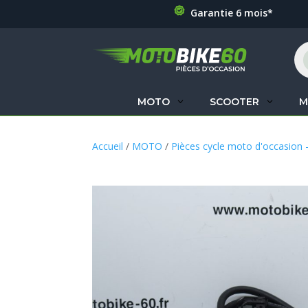
Garantie 6 mois*
Re
de
pr
MOTO
SCOOTER
M
Accueil
/
MOTO
/
Pièces cycle moto d'occasion 