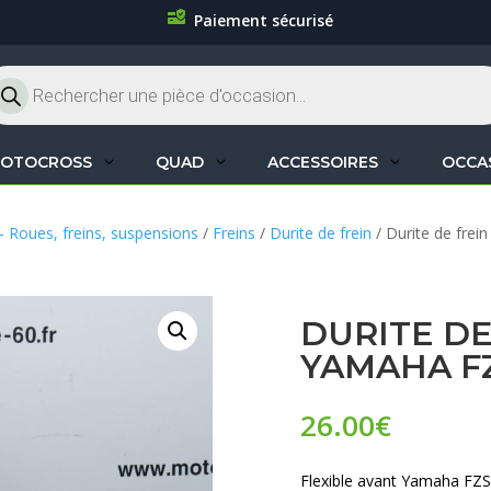
Paiement sécurisé
cherche
oduits
OTOCROSS
QUAD
ACCESSOIRES
OCCA
– Roues, freins, suspensions
/
Freins
/
Durite de frein
/ Durite de fre
DURITE DE
YAMAHA FZ
26.00
€
Flexible avant Yamaha FZ