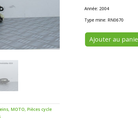
Année: 2004
Type mine: RN0670
Ajouter au panie
reins
,
MOTO
,
Pièces cycle
s