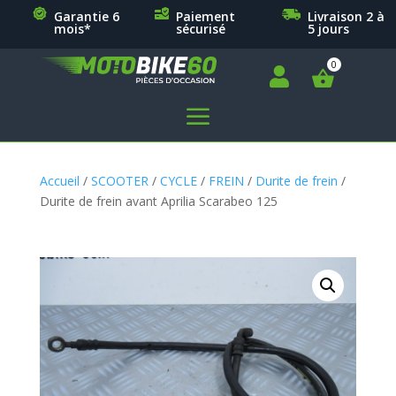
Garantie 6
Paiement
Livraison 2 à
mois*
sécurisé
5 jours

a
Accueil
/
SCOOTER
/
CYCLE
/
FREIN
/
Durite de frein
/
Durite de frein avant Aprilia Scarabeo 125