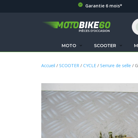
Garantie 6 mois*
Re
de
pr
MOTO
SCOOTER
M
Accueil
/
SCOOTER
/
CYCLE
/
Serrure de selle
/ G