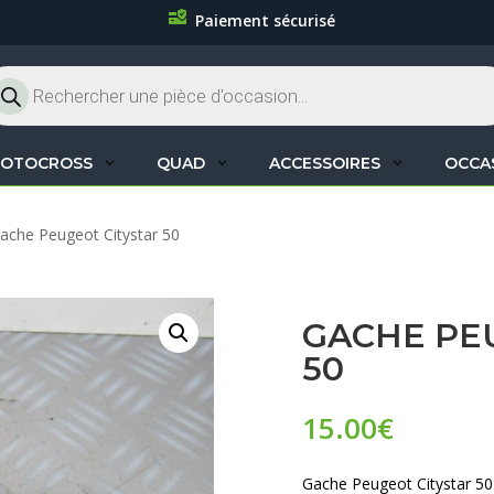
Paiement sécurisé
cherche
oduits
OTOCROSS
QUAD
ACCESSOIRES
OCCA
ache Peugeot Citystar 50
GACHE PE
50
15.00
€
Gache Peugeot Citystar 50